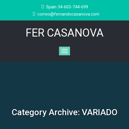
Spain 34-603-744-699
correo@fernandocasanova.com
FER CASANOVA
Category Archive: VARIADO