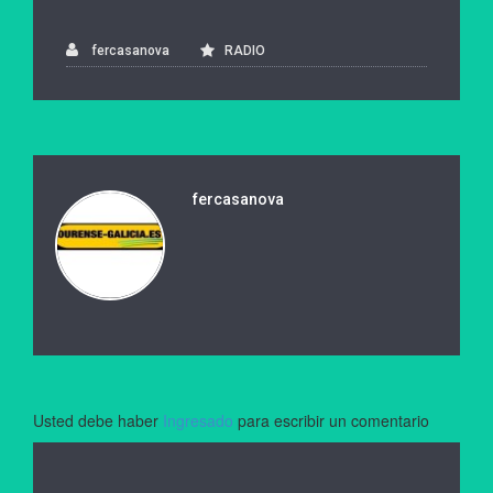
fercasanova
RADIO
fercasanova
Usted debe haber
Ingresado
para escribir un comentario