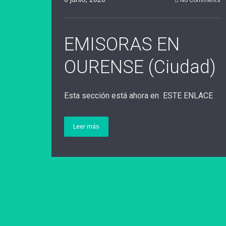
No Comments
EMISORAS EN
OURENSE (Ciudad)
Esta sección está ahora en ESTE ENLACE
Leer más