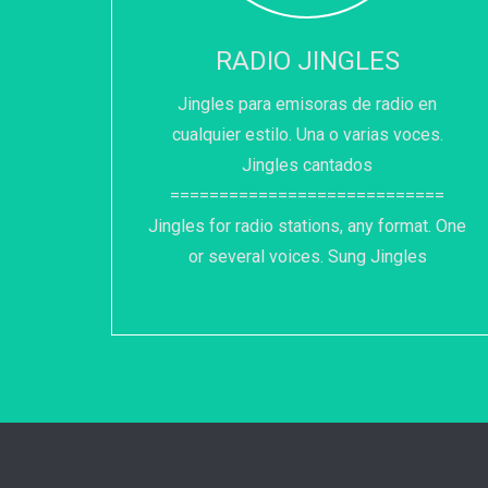
RADIO JINGLES
Jingles para emisoras de radio en
cualquier estilo. Una o varias voces.
Jingles cantados
============================
Jingles for radio stations, any format. One
or several voices. Sung Jingles