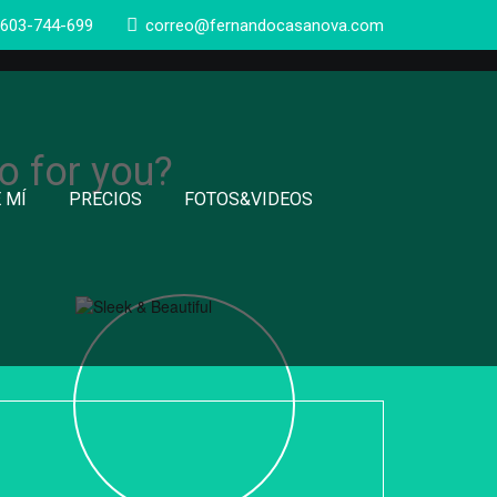
-603-744-699
correo@fernandocasanova.com
o for you?
 MÍ
PRECIOS
FOTOS&VIDEOS