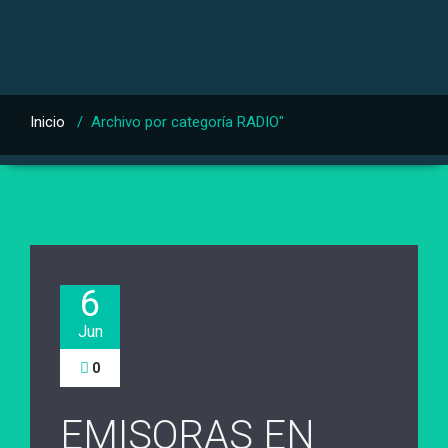
Inicio
/
Archivo por categoría RADIO"
6
Jun
0
EMISORAS EN