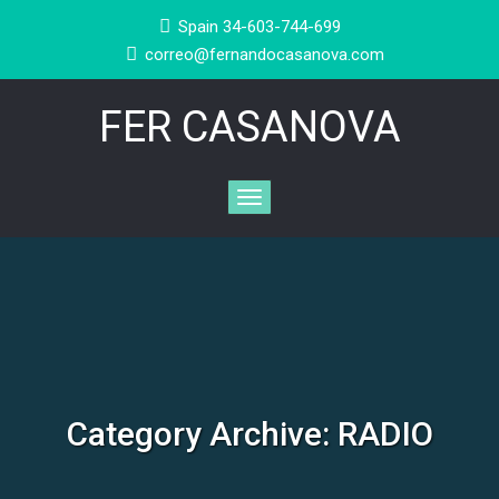
Spain 34-603-744-699
correo@fernandocasanova.com
FER CASANOVA
Category Archive: RADIO